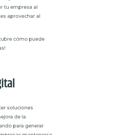
ar tu empresa al
des aprovechar al
cubre cómo puede
as!
ital
cer soluciones
ejora de la
zando para generar
s empresas mantenerse