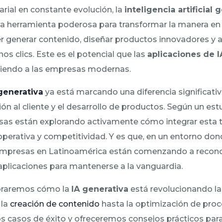
ial en constante evolución, la
inteligencia artificial 
 herramienta poderosa para transformar la manera en
r generar contenido, diseñar productos innovadores y
os clics. Este es el potencial que las
aplicaciones de I
ciendo a las empresas modernas.
generativa
ya está marcando una diferencia significat
ión al cliente y el desarrollo de productos. Según un es
sas están explorando activamente cómo integrar esta 
 operativa y competitividad. Y es que, en un entorno do
as empresas en Latinoamérica están comenzando a recono
aplicaciones para mantenerse a la vanguardia.
ploraremos cómo la
IA generativa
está revolucionando l
 la
creación de contenido
hasta la optimización de proc
 casos de éxito y ofreceremos consejos prácticos par