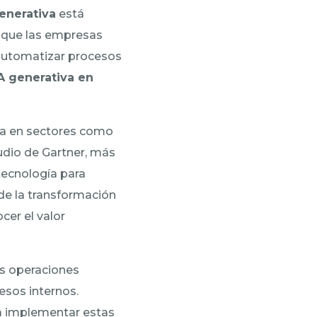
generativa
está
 que las empresas
 automatizar procesos
A generativa en
iva en sectores como
tudio de Gartner, más
tecnología para
nde la transformación
cer el valor
as operaciones
esos internos.
a implementar estas