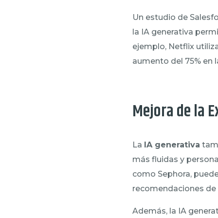
Un estudio de Salesfo
la IA generativa perm
ejemplo, Netflix util
aumento del 75% en l
Mejora de la E
La
IA generativa
tamb
más fluidas y person
como Sephora, pueden
recomendaciones de p
Además, la IA generat