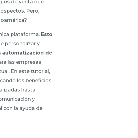
ipos de venta que
prospectos. Pero,
inoamérica?
única plataforma.
Esto
e personalizar y
a
automatización de
para las empresas
l. En este tutorial,
cando los beneficios
nalizadas hasta
comunicación y
el con la ayuda de