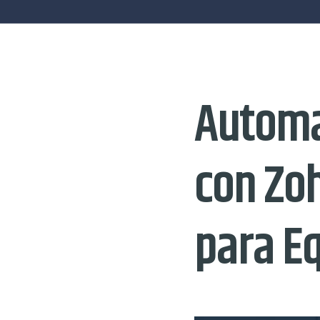
Automa
con Zoh
para E