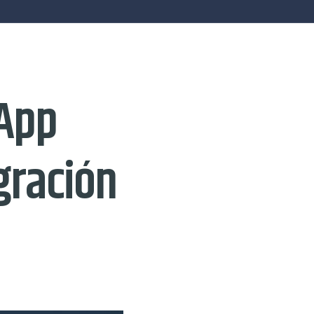
sApp
gración