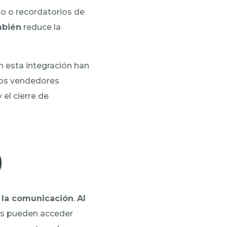
to o recordatorios de
mbién
reduce la
n esta integración han
os vendedores
el cierre de
)
e la comunicación
.
Al
tas pueden acceder