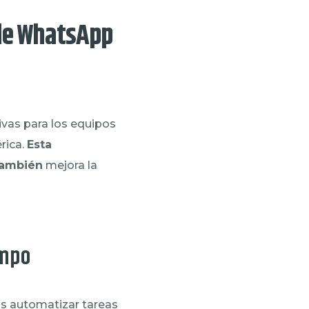
de WhatsApp
ivas para los equipos
rica.
Esta
también
mejora la
empo
as automatizar tareas