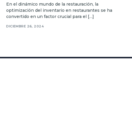
En el dinámico mundo de la restauración, la
optimización del inventario en restaurantes se ha
convertido en un factor crucial para el […]
DICIEMBRE 26, 2024
PARA RESOLVER TUS
CONSULTAS VISITA
NUESTRO CENTRO DE
AYUDA & SOPORTE
Info
10685-B Hazelhurst Dr. #31744 Houston, TX 77043
USA