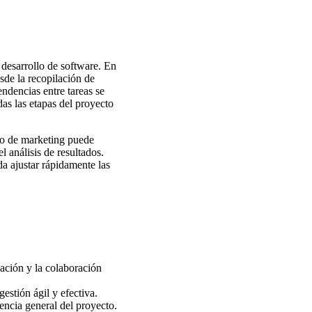
 desarrollo de software. En
esde la recopilación de
endencias entre tareas se
as las etapas del proyecto
po de marketing puede
l análisis de resultados.
a ajustar rápidamente las
ación y la colaboración
estión ágil y efectiva.
iencia general del proyecto.