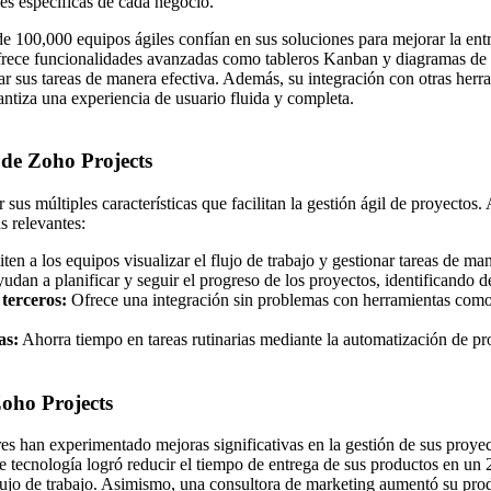
es específicas de cada negocio.
 100,000 equipos ágiles confían en sus soluciones para mejorar la entr
frece funcionalidades avanzadas como tableros Kanban y diagramas de 
nar sus tareas de manera efectiva. Además, su integración con otras her
antiza una experiencia de usuario fluida y completa.
 de Zoho Projects
 sus múltiples características que facilitan la gestión ágil de proyectos.
 relevantes:
en a los equipos visualizar el flujo de trabajo y gestionar tareas de man
udan a planificar y seguir el progreso de los proyectos, identificando 
terceros:
Ofrece una integración sin problemas con herramientas co
as:
Ahorra tiempo en tareas rutinarias mediante la automatización de pr
oho Projects
es han experimentado mejoras significativas en la gestión de sus proyec
 tecnología logró reducir el tiempo de entrega de sus productos en un
lujo de trabajo. Asimismo, una consultora de marketing aumentó su pro