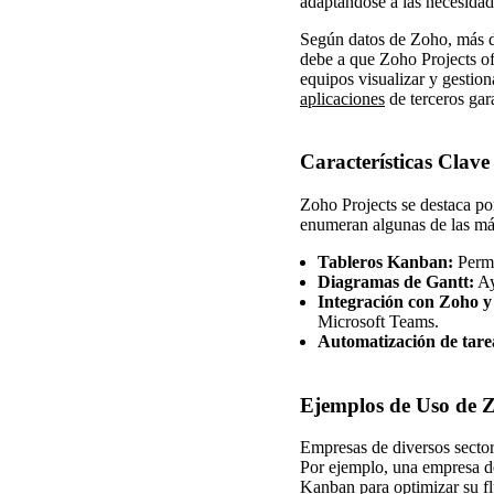
adaptándose a las necesidad
Según datos de Zoho, más de
debe a que Zoho Projects o
equipos visualizar y gestio
aplicaciones
de terceros gar
Características Clave
Zoho Projects se destaca por
enumeran algunas de las más
Tableros Kanban:
Permit
Diagramas de Gantt:
Ay
Integración con Zoho y 
Microsoft Teams.
Automatización de tare
Ejemplos de Uso de Z
Empresas de diversos sector
Por ejemplo, una empresa de
Kanban para optimizar su f