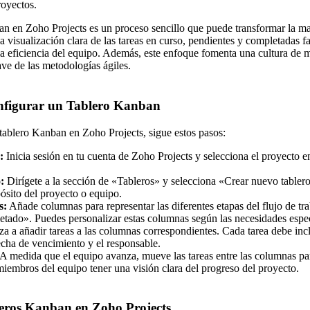
royectos.
n en Zoho Projects es un proceso sencillo que puede transformar la m
La visualización clara de las tareas en curso, pendientes y completadas fac
 la eficiencia del equipo. Además, este enfoque fomenta una cultura de 
lave de las metodologías ágiles.
nfigurar un Tablero Kanban
 tablero Kanban en Zoho Projects, sigue estos pasos:
:
Inicia sesión en tu cuenta de Zoho Projects y selecciona el proyecto 
:
Dirígete a la sección de «Tableros» y selecciona «Crear nuevo tabler
pósito del proyecto o equipo.
s:
Añade columnas para representar las diferentes etapas del flujo de t
ado». Puedes personalizar estas columnas según las necesidades especí
 a añadir tareas a las columnas correspondientes. Cada tarea debe inclu
echa de vencimiento y el responsable.
A medida que el equipo avanza, mueve las tareas entre las columnas para
miembros del equipo tener una visión clara del progreso del proyecto.
bleros Kanban en Zoho Projects