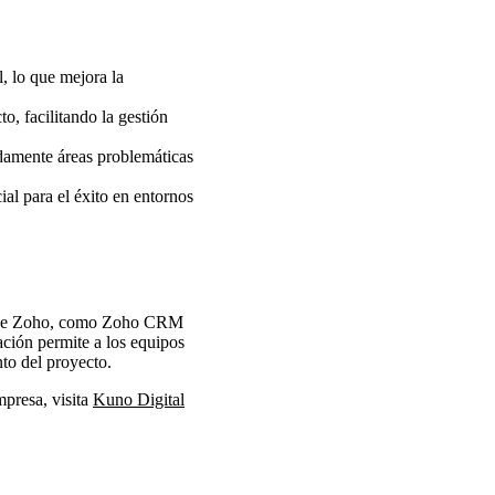
, lo que mejora la
o, facilitando la gestión
idamente áreas problemáticas
al para el éxito en entornos
tas de Zoho, como Zoho CRM
ación permite a los equipos
nto del proyecto.
presa, visita
Kuno Digital