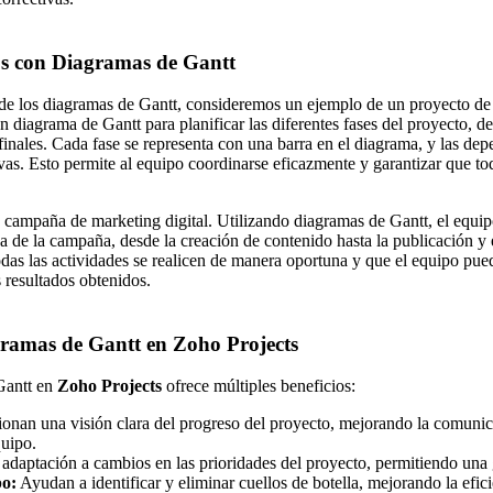
os con Diagramas de Gantt
co de los diagramas de Gantt, consideremos un ejemplo de un proyecto de
 un diagrama de Gantt para planificar las diferentes fases del proyecto, d
 finales. Cada fase se representa con una barra en el diagrama, y las dep
vas. Esto permite al equipo coordinarse eficazmente y garantizar que tod
 campaña de marketing digital. Utilizando diagramas de Gantt, el equi
pa de la campaña, desde la creación de contenido hasta la publicación y e
das las actividades se realicen de manera oportuna y que el equipo pued
s resultados obtenidos.
agramas de Gantt en Zoho Projects
Gantt en
Zoho Projects
ofrece múltiples beneficios:
onan una visión clara del progreso del proyecto, mejorando la comunic
quipo.
 adaptación a cambios en las prioridades del proyecto, permitiendo una g
po:
Ayudan a identificar y eliminar cuellos de botella, mejorando la efic