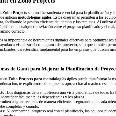
ntt en Zoho Projects
n
Zoho Projects
son una herramienta esencial para la planificación y s
que aplican
metodologías ágiles
. Estos diagramas permiten a los equipos
, facilitando la gestión eficiente del tiempo y los recursos. Al utilizar
ápidamente cualquier desviación entre el progreso planificado y el real, 
camino correcto.
s la importancia de herramientas digitales efectivas para optimizar los 
ayudan a visualizar el cronograma del proyecto, sino que también permit
cambiantes, característica fundamental para las empresas que buscan man
mas de Gantt para Mejorar la Planificación de Proyec
tt en
Zoho Projects para metodologías ágiles
puede transformar la m
ontinuación, te explicamos cómo puedes aprovechar al máximo esta her
cto:
Los diagramas de Gantt ofrecen una vista panorámica de todas las t
 identificar fácilmente las dependencias y los plazos.
rmiten asignar recursos de manera eficiente, asegurando que cada mie
ebe completar y cuándo.
nes:
Al comparar el progreso real con el planificado, los equipos pueden
orrectivas.