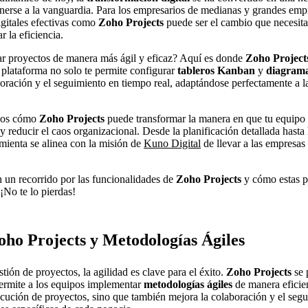
erse a la vanguardia. Para los empresarios de medianas y grandes empr
gitales efectivas como
Zoho Projects
puede ser el cambio que necesita
r la eficiencia.
ar proyectos de manera más ágil y eficaz? Aquí es donde
Zoho Projects
e plataforma no solo te permite configurar
tableros Kanban
y
diagrama
boración y el seguimiento en tiempo real, adaptándose perfectamente a l
emos cómo
Zoho Projects
puede transformar la manera en que tu equipo 
 reducir el caos organizacional. Desde la planificación detallada hasta
mienta se alinea con la misión de
Kuno Digital
de llevar a las empresas 
n un recorrido por las funcionalidades de
Zoho Projects
y cómo estas pu
 ¡No te lo pierdas!
oho Projects y Metodologías Ágiles
tión de proyectos, la agilidad es clave para el éxito.
Zoho Projects
se 
ermite a los equipos implementar
metodologías ágiles
de manera eficien
ejecución de proyectos, sino que también mejora la colaboración y el seg