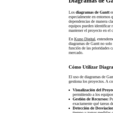
Diagramas de Ga
Los
diagramas de Gantt
e
especialmente en entornos 
dependencias de manera clara
equipos pueden identificar r
mantener el proyecto en el 
En
Kuno Digital
, entendemo
diagramas de Gantt no solo 
función de las prioridades 
mercado.
Cómo Utilizar Diagra
El uso de diagramas de Gan
gestiona los proyectos. A c
Visualización del Proye
permitiendo a los equipos
Gestión de Recursos:
Pe
exactamente qué tareas d
Detección de Desviacio
tiempo y tomar medidas c