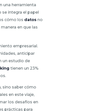
en una herramienta
se integra el papel
mos cómo los
datos
no
a manera en que las
miento empresarial.
nidades, anticipar
n un estudio de
king
tienen un 23%
os.
s
, sino saber cómo
les en este viaje,
mar los desafíos en
es prácticas para