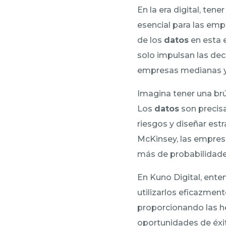
En la era digital, tene
esencial para las em
de los
datos
en esta 
solo impulsan las dec
empresas medianas y 
Imagina tener una brú
Los
datos
son precisa
riesgos y diseñar est
McKinsey, las empres
más de probabilidade
En Kuno Digital, ente
utilizarlos eficazmen
proporcionando las he
oportunidades de éxit