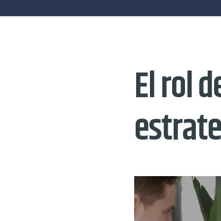
El rol d
estrat