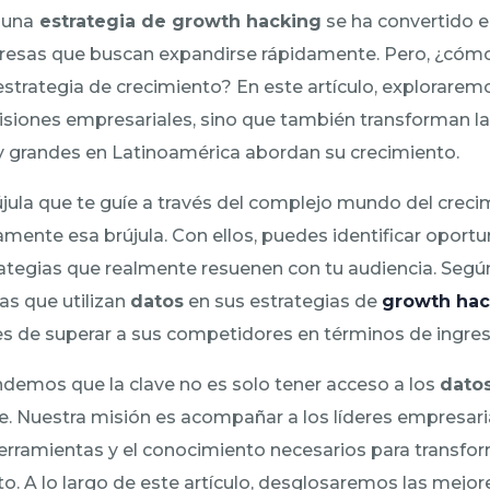
r una
estrategia de growth hacking
se ha convertido 
presas que buscan expandirse rápidamente. Pero, ¿cómo 
estrategia de crecimiento? En este artículo, explorare
isiones empresariales, sino que también transforman l
grandes en Latinoamérica abordan su crecimiento.
jula que te guíe a través del complejo mundo del creci
mente esa brújula. Con ellos, puedes identificar oportu
rategias que realmente resuenen con tu audiencia. Segú
as que utilizan
datos
en sus estrategias de
growth hac
s de superar a sus competidores en términos de ingres
ndemos que la clave no es solo tener acceso a los
dato
te. Nuestra misión es acompañar a los líderes empresaria
rramientas y el conocimiento necesarios para transfor
o. A lo largo de este artículo, desglosaremos las mejor