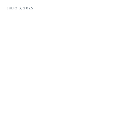
JULIO 3, 2025
Zoho Meeting para Webinars: Cómo Convertir Asistentes en
Prospectos Reales
¿Alguna vez te has preguntado cómo Zoho Meeting