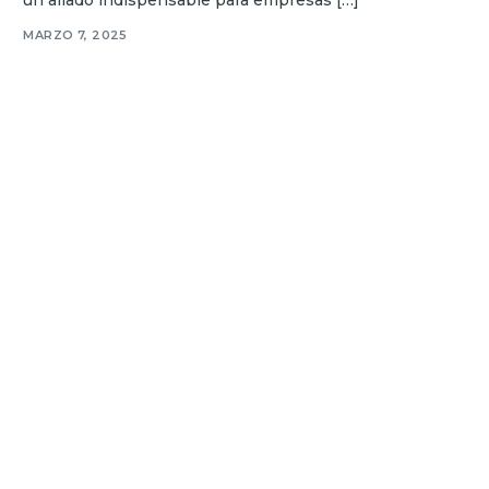
MARZO 7, 2025
Errores Comunes al Implementar Zoho CRM y Cómo Evitarlos
¿Estás considerando implementar Zoho CRM en tu
empresa pero temes cometer errores comunes que