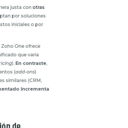
nera justa con
otras
ptan por soluciones
tos iniciales o por
. Zoho One ofrece
ficado que varía
ricing
).
En contraste
,
entos (
add-ons
)
es similares (CRM,
gmentado incrementa
ión de