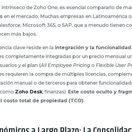
r intrínseco de Zoho One, es esencial compararlo de ma
es
en el mercado. Muchas empresas en Latinoamérica o
lesforce, Microsoft 365, o SAP, que a menudo tienen cos
ecen más bajos.
erencia clave reside en la
integración y la funcionalidad
es completamente integradas por un precio mensual uni
uarios y el plan (
All Employee Pricing
o
Flexible User P
res requieren la compra de múltiples licencias, complem
ración manual o de terceros para obtener funcionalidad
como
Zoho Desk
, finanzas).
Este costo oculto y fra
el costo total de propiedad (TCO)
.
nómicos a Largo Plazo: La Consolidac