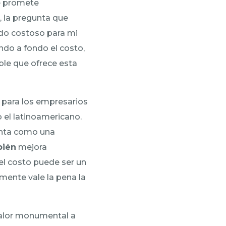
ue promete
, la pregunta que
ado costoso para mi
ndo a fondo el costo,
ible que ofrece esta
a para los empresarios
el latinoamericano.
enta como una
bién
mejora
del costo puede ser un
lmente vale la pena la
valor monumental a