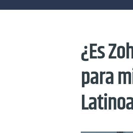
¿Es Zo
para m
Latino