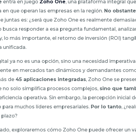
e
entra en juego
Zoho One
, una plataforma integral q
 en que operan las empresas en la región.
No obstante
 de juntas es: ¿será que Zoho One es realmente demasi
o busca responder a esa pregunta fundamental, analiza
 y, lo más importante, el retorno de inversión (ROI) tang
 unificada.
ital ya no es una opción, sino una necesidad imperativ
ente en mercados tan dinámicos y demandantes como 
más de
45 aplicaciones integradas
, Zoho One se pres
e no solo simplifica procesos complejos,
sino que tam
eficiencia operativa. Sin embargo, la percepción inicial 
o para muchos líderes empresariales.
Por lo tanto
, ¿rea
o plazo?
allado, exploraremos cómo Zoho One puede ofrecer un 