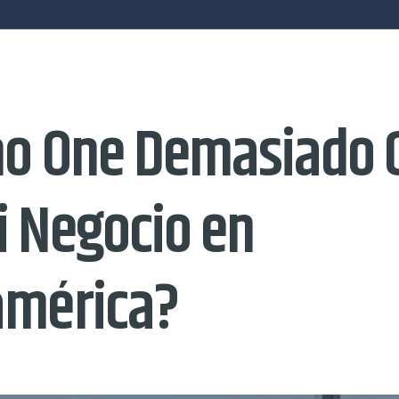
ho One Demasiado 
i Negocio en
américa?