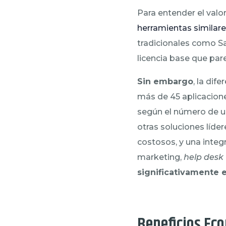
Para entender el valo
herramientas similar
tradicionales como Sa
licencia base que par
Sin embargo
, la dif
más de 45 aplicacion
según el número de us
otras soluciones líde
costosos, y una integ
marketing,
help desk
significativamente 
Beneficios Eco