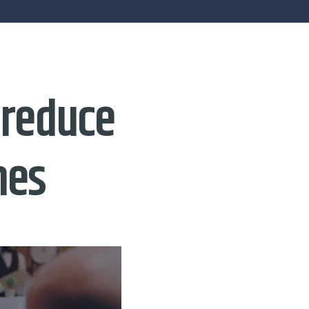
 reduce
nes