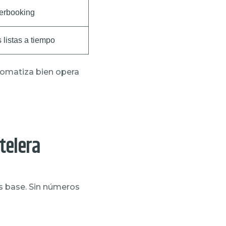
erbooking
 listas a tiempo
tomatiza bien opera
telera
s base. Sin números