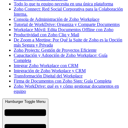
Todo lo que tu equipo necesita en una única plataforma
Zoho Connect: Red Social Corporativa para la Colaboración
Interna.
Consola de Administración de Zoho Workplace
Tutorial de WorkDrive: Organiza y Comparte Documentos
Workplace Móvil: Edita Documentos Offline con Zoho
Productividad con Zoho Cliq y Mail
De Zoom a Meeting: Por Qué la Suite de Zoho es la Opción
más Segura y Privada
Zoho Projects: Gestión de Proyectos Eficiente
Capacitación y Adopción de Zoho Workplace: Guía
Completa
Integrar Zoho Workplace con CRM
Integración de Zoho Workplace y CRM
Transformación Digital del Workplace
Firma de Documentos con Zoho Sign: Guía Completa
Zoho WorkDrive: qué es y cómo gestionar documentos en
equipo
Hamburger Toggle Menu