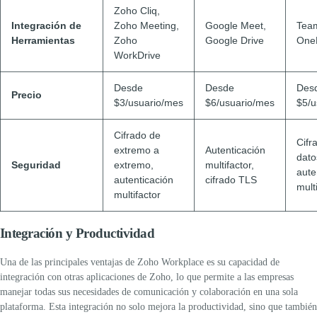
Zoho Cliq,
Integración de
Zoho Meeting,
Google Meet,
Tea
Herramientas
Zoho
Google Drive
One
WorkDrive
Desde
Desde
Des
Precio
$3/usuario/mes
$6/usuario/mes
$5/u
Cifrado de
Cifr
extremo a
Autenticación
dato
Seguridad
extremo,
multifactor,
aute
autenticación
cifrado TLS
mult
multifactor
Integración y Productividad
Una de las principales ventajas de
Zoho Workplace
es su capacidad de
integración con otras aplicaciones de Zoho, lo que permite a las empresas
manejar todas sus necesidades de comunicación y colaboración en una sola
plataforma. Esta integración no solo mejora la productividad, sino que también