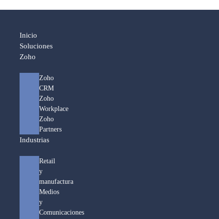
Inicio
Soluciones
Zoho
Zoho
CRM
Zoho
Workplace
Zoho
Partners
Industrias
Retail
y
manufactura
Medios
y
Comunicaciones