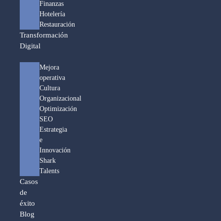
Finanzas
Hotelería
Restauración
Transformación
Digital
Mejora
operativa
Cultura
Organizacional
Optimización
SEO
Estrategia
e
Innovación
Shark
Talents
Casos
de
éxito
Blog