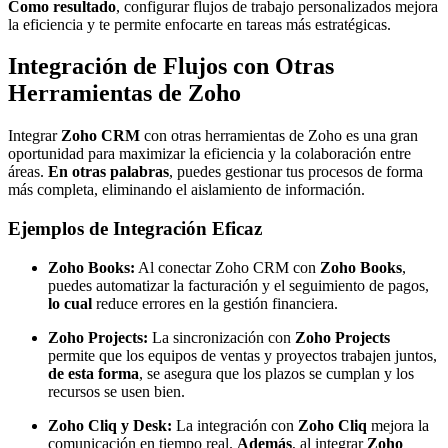
Como resultado
, configurar flujos de trabajo personalizados mejora
la eficiencia y te permite enfocarte en tareas más estratégicas.
Integración de Flujos con Otras
Herramientas de Zoho
Integrar
Zoho CRM
con otras herramientas de Zoho es una gran
oportunidad para maximizar la eficiencia y la colaboración entre
áreas.
En otras palabras
, puedes gestionar tus procesos de forma
más completa, eliminando el aislamiento de información.
Ejemplos de Integración Eficaz
Zoho Books:
Al conectar Zoho CRM con
Zoho Books
,
puedes automatizar la facturación y el seguimiento de pagos,
lo cual
reduce errores en la gestión financiera.
Zoho Projects:
La sincronización con
Zoho Projects
permite que los equipos de ventas y proyectos trabajen juntos,
de esta forma
, se asegura que los plazos se cumplan y los
recursos se usen bien.
Zoho Cliq y Desk:
La integración con
Zoho Cliq
mejora la
comunicación en tiempo real.
Además
, al integrar
Zoho