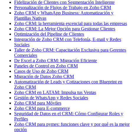
Fidelización de Clientes con Segmentación Inteligente
Personalización de Flujos de Trabajo en Zoho CRM
Zoho CRM y WhatsApp Business: Automatización y
Plantillas Nativas
Zoho CRM: la herramienta escencial para todas las empresas
Zoho CRM: La Mejor Opción para Gestionar Clientes
Optimización del Pipeline de Clientes
Integración de Zoho CRM con Telefonía, E-mail y Redes
Sociales
Taller de Zoho CRM: Capacitación Exclusiva para Gerentes
Comerciales
De Excel a Zoho CRM: Migración Eficiente
Paneles de Control en Zoho CRM
Casos de Uso de Zoho CRM
Migración de Datos Zoho CRM
Automatización de Leads y Cotizaciones con Blueprint en
Zoho CRM
Zoho CRM en LATAM: Impulsa tus Ventas
Gestión de WhatsApp y Redes Sociales
Zoho CRM para Móviles
Zoho CRM para E-commerce
Seguridad de Datos en el CRM: Cómo Configurar Roles y
Perfiles
Zoho CRM para pymes: funciones clave y por qué es la mejor
opción