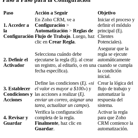
Paso
Acción a Seguir
Objetivo
En Zoho CRM, ve a
Iniciar el proceso y
1. Acceder a
Configuración
>
definir el módulo
la
Automatización
>
Reglas de
principal (Ej.
Configuración
Flujo de Trabajo
. Luego, haz
Clientes
clic en
Crear Regla
.
Potenciales).
Asegurar que la
Selecciona cuándo debe
regla se ejecute
2. Definir el
ejecutarse la regla (Ej. al crear
automáticamente
Activador
un registro, al editarlo, o en una
cuando se cumpla
fecha específica).
la condición
inicial.
Define las condiciones (
Ej. «si
Crear la lógica del
3. Establecer
el valor es mayor a $100»
) y
flujo de trabajo y
Condiciones y
las acciones a realizar (
Ej.
automatizar la
Acciones
enviar un correo, asignar una
respuesta del
tarea, actualizar un campo
).
sistema.
Verifica la configuración
Activar la regla
4. Revisar y
completa de la regla.
para que Zoho
Guardar
Finalmente
, haz clic en
CRM comience la
Guardar
.
automatización.