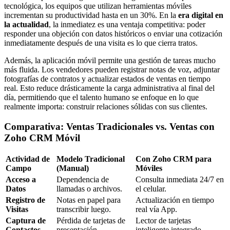
tecnológica, los equipos que utilizan herramientas móviles
incrementan su productividad hasta en un 30%. En la
era digital en
la actualidad
, la inmediatez es una ventaja competitiva: poder
responder una objeción con datos históricos o enviar una cotización
inmediatamente después de una visita es lo que cierra tratos.
Además, la aplicación móvil permite una gestión de tareas mucho
más fluida. Los vendedores pueden registrar notas de voz, adjuntar
fotografías de contratos y actualizar estados de ventas en tiempo
real. Esto reduce drásticamente la carga administrativa al final del
día, permitiendo que el talento humano se enfoque en lo que
realmente importa: construir relaciones sólidas con sus clientes.
Comparativa: Ventas Tradicionales vs. Ventas con
Zoho CRM Móvil
Actividad de
Modelo Tradicional
Con Zoho CRM para
Campo
(Manual)
Móviles
Acceso a
Dependencia de
Consulta inmediata 24/7 en
Datos
llamadas o archivos.
el celular.
Registro de
Notas en papel para
Actualización en tiempo
Visitas
transcribir luego.
real vía App.
Captura de
Pérdida de tarjetas de
Lector de tarjetas
Contactos
presentación.
inteligente integrado.