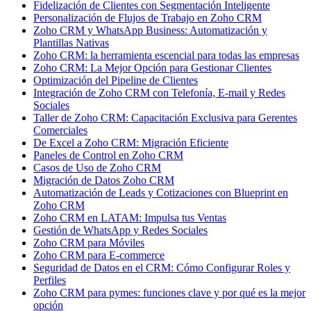
Fidelización de Clientes con Segmentación Inteligente
Personalización de Flujos de Trabajo en Zoho CRM
Zoho CRM y WhatsApp Business: Automatización y
Plantillas Nativas
Zoho CRM: la herramienta escencial para todas las empresas
Zoho CRM: La Mejor Opción para Gestionar Clientes
Optimización del Pipeline de Clientes
Integración de Zoho CRM con Telefonía, E-mail y Redes
Sociales
Taller de Zoho CRM: Capacitación Exclusiva para Gerentes
Comerciales
De Excel a Zoho CRM: Migración Eficiente
Paneles de Control en Zoho CRM
Casos de Uso de Zoho CRM
Migración de Datos Zoho CRM
Automatización de Leads y Cotizaciones con Blueprint en
Zoho CRM
Zoho CRM en LATAM: Impulsa tus Ventas
Gestión de WhatsApp y Redes Sociales
Zoho CRM para Móviles
Zoho CRM para E-commerce
Seguridad de Datos en el CRM: Cómo Configurar Roles y
Perfiles
Zoho CRM para pymes: funciones clave y por qué es la mejor
opción